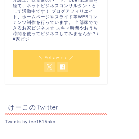
介護士、飲食店のパート、Uber配達員を
経て、ネットビジネスコンサルタントと
して活動中です！ ブログアフィリエイ
ト、ホームページやスライド等WEBコン
テンツ制作を行っています。 全部家でで
きるお家ビジネス☆ スキマ時間やおうち
時間を使ってビジネスしてみませんか？♪
#家ビジ
＼ Follow me ／
けーこのTwitter
Tweets by tee1515nko